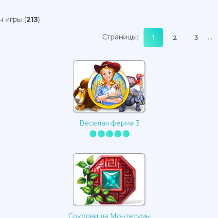
н игры
(
213
)
Страницы
:
...
1
2
3
Веселая ферма 3
Сокровища Монтесумы