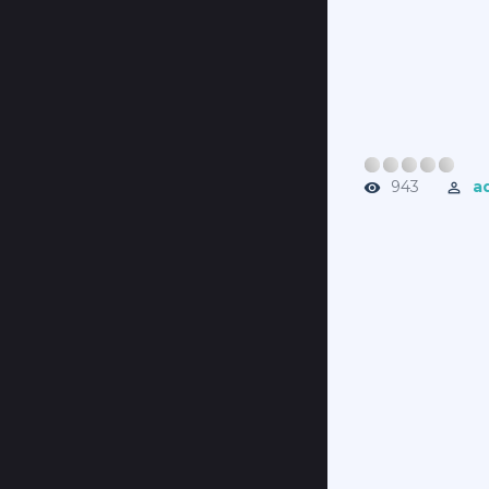
943
a